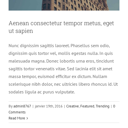
Aenean consectetur tempor metus, eget
ut sapien
Nunc dignissim sagittis laoreet. Phasellus sem odio,
dignissim quis tortor vel, mollis egestas nulla. In quis
malesuada magna. Donec lobortis urna eros, tincidunt
sagittis tortor venenatis vitae. Sed lacinia elit sit amet
massa tempor, euismod efficitur ex dictum. Nullam
scelerisque nibh dolor, nec ultricies libero rhoncus id. Ut
sodales ligula ac purus vulputate.
By
admin8767
|
janvier 19th, 2016
|
Creative
,
Featured
,
Trending
|
0
Integer non ligula libero
Comments
Creative
Design
Featured
Read More