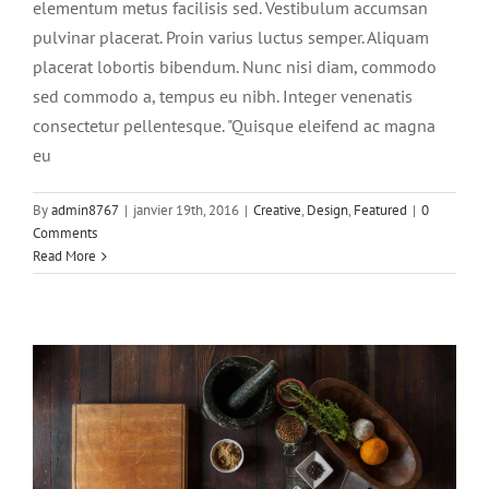
elementum metus facilisis sed. Vestibulum accumsan
pulvinar placerat. Proin varius luctus semper. Aliquam
placerat lobortis bibendum. Nunc nisi diam, commodo
sed commodo a, tempus eu nibh. Integer venenatis
consectetur pellentesque. "Quisque eleifend ac magna
eu
Aliquam neque sem tincidunt a
By
admin8767
|
janvier 19th, 2016
|
Creative
,
Design
,
Featured
|
0
hendrerit eros
Comments
Read More
Creative
Photography