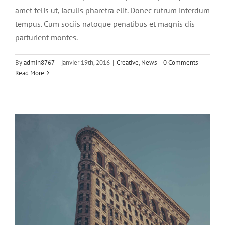
amet felis ut, iaculis pharetra elit. Donec rutrum interdum
tempus. Cum sociis natoque penatibus et magnis dis
parturient montes.
Aenean consectetur tempor metus, eget
ut sapien
By
admin8767
|
janvier 19th, 2016
|
Creative
,
News
|
0 Comments
Read More
Creative
Featured
Trending