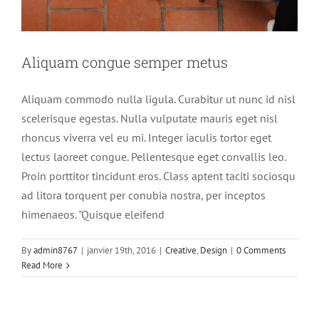
Aliquam congue semper metus
Aliquam commodo nulla ligula. Curabitur ut nunc id nisl
scelerisque egestas. Nulla vulputate mauris eget nisl
rhoncus viverra vel eu mi. Integer iaculis tortor eget
lectus laoreet congue. Pellentesque eget convallis leo.
Proin porttitor tincidunt eros. Class aptent taciti sociosqu
ad litora torquent per conubia nostra, per inceptos
himenaeos. "Quisque eleifend
Cras suscipit ante erat eleifend
By
admin8767
|
janvier 19th, 2016
|
Creative
,
Design
|
0 Comments
Creative
News
Read More